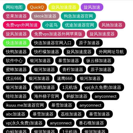
网站地图
QuickQ
旋风加速度器
旋风加速
坚果加速器
tiktok加速器
狗急加速器官网
免费vqn外网加速
小蓝鸟
优途加速器官网
风驰加速器
旋风加速器
免费vps加速器外网苹果版
旋风加速度器
快连加速器
快连加速器官网入口
原子加速器
快鸭加速器
快柠檬加速器
旋风加速度器
外网网址导航
软件中心
银河加速器
暴雪加速器
纵云梯加速器
蜜蜂加速器
银河加速器
青柠加速器
原子加速器
优云666
银河加速器
速鹰666
银河加速器
银河加速器
海鸥加速器
1元机场
vp(永久免费)加速器
哇哇加速器
海外梯子官网
蚂蚁加速器
anyconnect
ikuuu.me加速器官网
暴雪加速器
anyconnect
abc加速器
暴雪加速器
荔枝加速器
暴雪加速器
vp(永久免费)加速器
anyconnect
番石榴加速器
白鲸加速器
银河加速器
1元机场
银河加速器