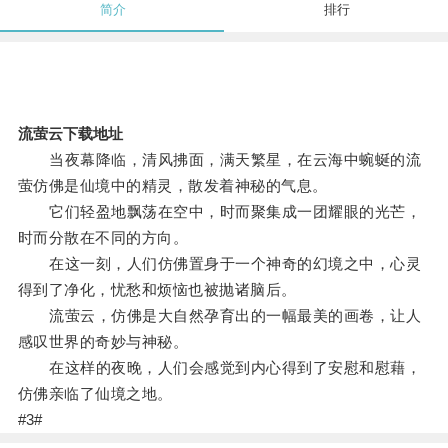
简介
排行
流萤云下载地址
当夜幕降临，清风拂面，满天繁星，在云海中蜿蜒的流
萤仿佛是仙境中的精灵，散发着神秘的气息。
它们轻盈地飘荡在空中，时而聚集成一团耀眼的光芒，
时而分散在不同的方向。
在这一刻，人们仿佛置身于一个神奇的幻境之中，心灵
得到了净化，忧愁和烦恼也被抛诸脑后。
流萤云，仿佛是大自然孕育出的一幅最美的画卷，让人
感叹世界的奇妙与神秘。
在这样的夜晚，人们会感觉到内心得到了安慰和慰藉，
仿佛亲临了仙境之地。
#3#