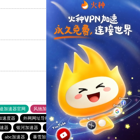
支持
[0]
反对
[0]
支持
[0]
反对
[0]
支持
[0]
反对
[0]
途加速器官网
风驰加速器
旋风加速器
加速度器
外网网址导航
软件中心
银河加速器
速器
银河加速器
海鸥加速器
1元机场
abc加速器
暴雪加速器
荔枝加速器
暴雪加速器