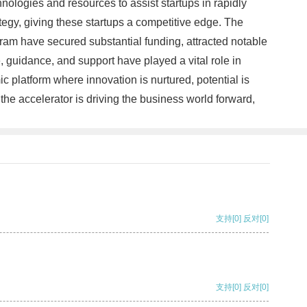
nologies and resources to assist startups in rapidly
tegy, giving these startups a competitive edge. The
ram have secured substantial funding, attracted notable
, guidance, and support have played a vital role in
 platform where innovation is nurtured, potential is
the accelerator is driving the business world forward,
支持
[0]
反对
[0]
支持
[0]
反对
[0]