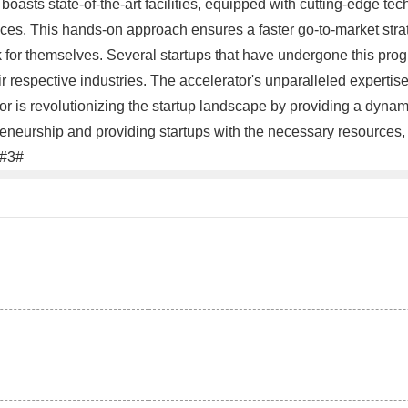
asts state-of-the-art facilities, equipped with cutting-edge tech
vices. This hands-on approach ensures a faster go-to-market stra
for themselves. Several startups that have undergone this prog
r respective industries. The accelerator's unparalleled expertise
 is revolutionizing the startup landscape by providing a dynamic
reneurship and providing startups with the necessary resources, 
.#3#