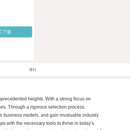
PC下载
排行
nprecedented heights. With a strong focus on
ses. Through a rigorous selection process,
eir business models, and gain invaluable industry
ps with the necessary tools to thrive in today's