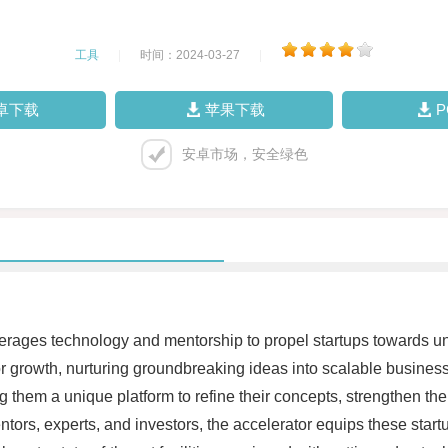
工具
|
时间：2024-03-27
|
卓下载
苹果下载
安卓市场，安全绿色
everages technology and mentorship to propel startups towards u
for growth, nurturing groundbreaking ideas into scalable busines
 them a unique platform to refine their concepts, strengthen th
tors, experts, and investors, the accelerator equips these startu