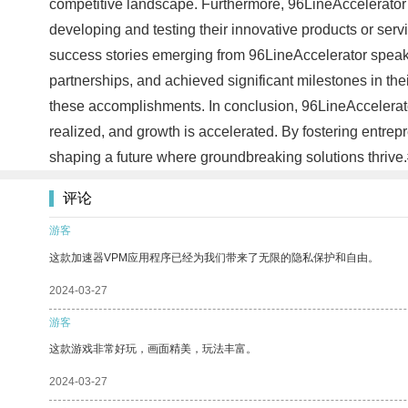
competitive landscape. Furthermore, 96LineAccelerator bo
developing and testing their innovative products or ser
success stories emerging from 96LineAccelerator speak 
partnerships, and achieved significant milestones in thei
these accomplishments. In conclusion, 96LineAccelerator
realized, and growth is accelerated. By fostering entrep
shaping a future where groundbreaking solutions thrive
评论
游客
这款加速器VPM应用程序已经为我们带来了无限的隐私保护和自由。
2024-03-27
游客
这款游戏非常好玩，画面精美，玩法丰富。
2024-03-27