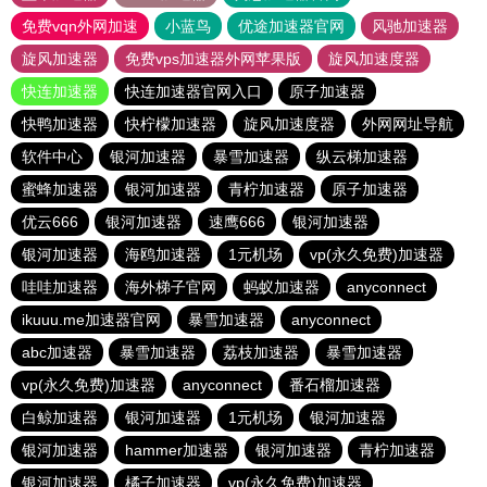
免费vqn外网加速
小蓝鸟
优途加速器官网
风驰加速器
旋风加速器
免费vps加速器外网苹果版
旋风加速度器
快连加速器
快连加速器官网入口
原子加速器
快鸭加速器
快柠檬加速器
旋风加速度器
外网网址导航
软件中心
银河加速器
暴雪加速器
纵云梯加速器
蜜蜂加速器
银河加速器
青柠加速器
原子加速器
优云666
银河加速器
速鹰666
银河加速器
银河加速器
海鸥加速器
1元机场
vp(永久免费)加速器
哇哇加速器
海外梯子官网
蚂蚁加速器
anyconnect
ikuuu.me加速器官网
暴雪加速器
anyconnect
abc加速器
暴雪加速器
荔枝加速器
暴雪加速器
vp(永久免费)加速器
anyconnect
番石榴加速器
白鲸加速器
银河加速器
1元机场
银河加速器
银河加速器
hammer加速器
银河加速器
青柠加速器
银河加速器
橘子加速器
vp(永久免费)加速器