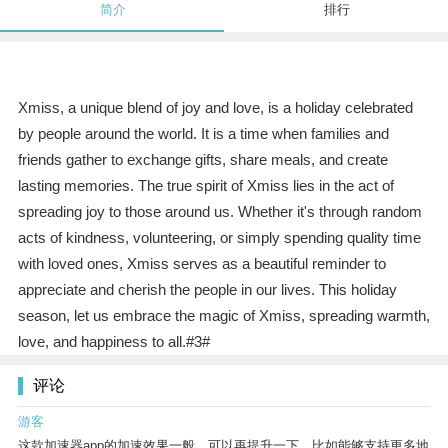
简介
排行
Xmiss, a unique blend of joy and love, is a holiday celebrated
by people around the world. It is a time when families and
friends gather to exchange gifts, share meals, and create
lasting memories. The true spirit of Xmiss lies in the act of
spreading joy to those around us. Whether it's through random
acts of kindness, volunteering, or simply spending quality time
with loved ones, Xmiss serves as a beautiful reminder to
appreciate and cherish the people in our lives. This holiday
season, let us embrace the magic of Xmiss, spreading warmth,
love, and happiness to all.#3#
评论
游客
这款加速器app的加速效果一般，可以再提升一下，比如能够支持更多地