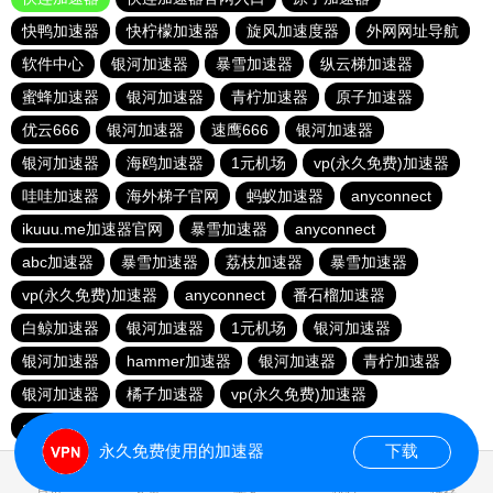
快鸭加速器
快柠檬加速器
旋风加速度器
外网网址导航
软件中心
银河加速器
暴雪加速器
纵云梯加速器
蜜蜂加速器
银河加速器
青柠加速器
原子加速器
优云666
银河加速器
速鹰666
银河加速器
银河加速器
海鸥加速器
1元机场
vp(永久免费)加速器
哇哇加速器
海外梯子官网
蚂蚁加速器
anyconnect
ikuuu.me加速器官网
暴雪加速器
anyconnect
abc加速器
暴雪加速器
荔枝加速器
暴雪加速器
vp(永久免费)加速器
anyconnect
番石榴加速器
白鲸加速器
银河加速器
1元机场
银河加速器
银河加速器
hammer加速器
银河加速器
青柠加速器
银河加速器
橘子加速器
vp(永久免费)加速器
anyconnect
永久免费使用的加速器
下载
2.142102s
首页
安卓
苹果
排行
推荐