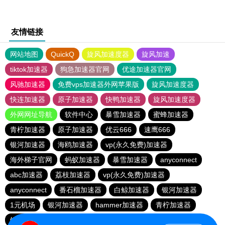
友情链接
网站地图
QuickQ
旋风加速度器
旋风加速
tiktok加速器
狗急加速器官网
优途加速器官网
风驰加速器
免费vps加速器外网苹果版
旋风加速度器
快连加速器
原子加速器
快鸭加速器
旋风加速度器
外网网址导航
软件中心
暴雪加速器
蜜蜂加速器
青柠加速器
原子加速器
优云666
速鹰666
银河加速器
海鸥加速器
vp(永久免费)加速器
海外梯子官网
蚂蚁加速器
暴雪加速器
anyconnect
abc加速器
荔枝加速器
vp(永久免费)加速器
anyconnect
番石榴加速器
白鲸加速器
银河加速器
1元机场
银河加速器
hammer加速器
青柠加速器
银河加速器
橘子加速器
anyconnect