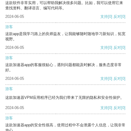
这款软件非常实用，可以帮助我解决很多问题。比如，我可以使用它来
查找资料、翻译语言、编写代码等。
2024-06-05
支持
[0]
反对
[0]
游客
这款app是我学习路上的良师益友，让我能够随时随地学习新知识，拓宽
视野。
2024-06-05
支持
[0]
反对
[0]
游客
这款加速器app的客服很贴心，遇到问题都能及时解决，服务态度非常
好。
2024-06-05
支持
[0]
反对
[0]
游客
这款加速器VPM应用程序已经为我们带来了无限的隐私和安全性保护。
2024-06-05
支持
[0]
反对
[0]
游客
这款加速器app的安全性很高，使用过程中不会泄露个人信息，让我非常
放心。