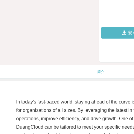
安
简介
In today's fast-paced world, staying ahead of the curve 
for organizations of all sizes. By leveraging the latest
operations, improve efficiency, and drive growth. One of t
DuangCloud can be tailored to meet your specific need