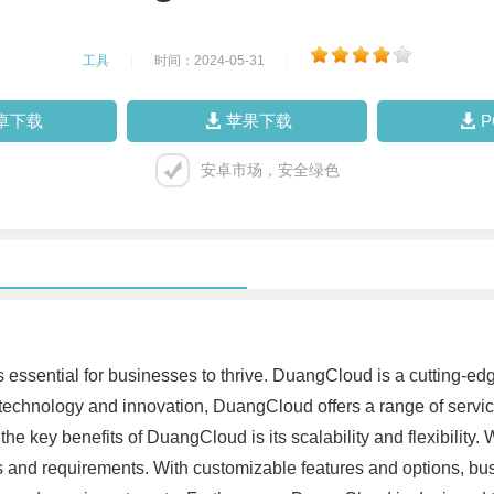
工具
|
时间：2024-05-31
|
卓下载
苹果下载
安卓市场，安全绿色
is essential for businesses to thrive. DuangCloud is a cutting-e
 in technology and innovation, DuangCloud offers a range of serv
he key benefits of DuangCloud is its scalability and flexibility. 
s and requirements. With customizable features and options, bu