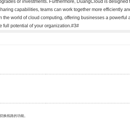
pgrades or investments. Furthermore, DuangCloud is designed 
ring capabilities, teams can work together more efficiently and 
 the world of cloud computing, offering businesses a powerful 
full potential of your organization.#3#
动切换线路的功能。