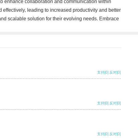
to enhance collaboration and communication within
effectively, leading to increased productivity and better
and scalable solution for their evolving needs. Embrace
支持
[0]
反对
[0]
支持
[0]
反对
[0]
支持
[0]
反对
[0]