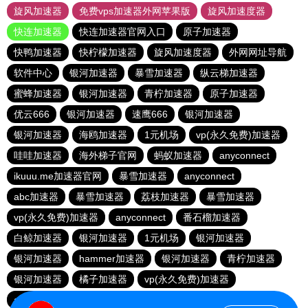
旋风加速器
免费vps加速器外网苹果版
旋风加速度器
快连加速器
快连加速器官网入口
原子加速器
快鸭加速器
快柠檬加速器
旋风加速度器
外网网址导航
软件中心
银河加速器
暴雪加速器
纵云梯加速器
蜜蜂加速器
银河加速器
青柠加速器
原子加速器
优云666
银河加速器
速鹰666
银河加速器
银河加速器
海鸥加速器
1元机场
vp(永久免费)加速器
哇哇加速器
海外梯子官网
蚂蚁加速器
anyconnect
ikuuu.me加速器官网
暴雪加速器
anyconnect
abc加速器
暴雪加速器
荔枝加速器
暴雪加速器
vp(永久免费)加速器
anyconnect
番石榴加速器
白鲸加速器
银河加速器
1元机场
银河加速器
银河加速器
hammer加速器
银河加速器
青柠加速器
银河加速器
橘子加速器
vp(永久免费)加速器
anyconnect