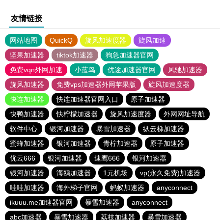
友情链接
网站地图
QuickQ
旋风加速度器
旋风加速
坚果加速器
tiktok加速器
狗急加速器官网
免费vqn外网加速
小蓝鸟
优途加速器官网
风驰加速器
旋风加速器
免费vps加速器外网苹果版
旋风加速度器
快连加速器
快连加速器官网入口
原子加速器
快鸭加速器
快柠檬加速器
旋风加速度器
外网网址导航
软件中心
银河加速器
暴雪加速器
纵云梯加速器
蜜蜂加速器
银河加速器
青柠加速器
原子加速器
优云666
银河加速器
速鹰666
银河加速器
银河加速器
海鸥加速器
1元机场
vp(永久免费)加速器
哇哇加速器
海外梯子官网
蚂蚁加速器
anyconnect
ikuuu.me加速器官网
暴雪加速器
anyconnect
abc加速器
暴雪加速器
荔枝加速器
暴雪加速器