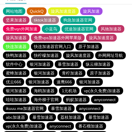
网站地图
QuickQ
旋风加速度器
旋风加速
坚果加速器
tiktok加速器
狗急加速器官网
免费vqn外网加速
小蓝鸟
优途加速器官网
风驰加速器
旋风加速器
免费vps加速器外网苹果版
旋风加速度器
快连加速器
快连加速器官网入口
原子加速器
快鸭加速器
快柠檬加速器
旋风加速度器
外网网址导航
软件中心
银河加速器
暴雪加速器
纵云梯加速器
蜜蜂加速器
银河加速器
青柠加速器
原子加速器
优云666
银河加速器
速鹰666
银河加速器
银河加速器
海鸥加速器
1元机场
vp(永久免费)加速器
哇哇加速器
海外梯子官网
蚂蚁加速器
anyconnect
ikuuu.me加速器官网
暴雪加速器
anyconnect
abc加速器
暴雪加速器
荔枝加速器
暴雪加速器
vp(永久免费)加速器
anyconnect
番石榴加速器