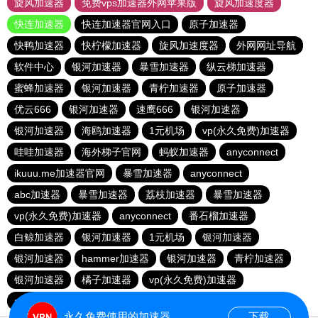
旋风加速器
免费vps加速器外网苹果版
旋风加速度器
快连加速器
快连加速器官网入口
原子加速器
快鸭加速器
快柠檬加速器
旋风加速度器
外网网址导航
软件中心
银河加速器
暴雪加速器
纵云梯加速器
蜜蜂加速器
银河加速器
青柠加速器
原子加速器
优云666
银河加速器
速鹰666
银河加速器
银河加速器
海鸥加速器
1元机场
vp(永久免费)加速器
哇哇加速器
海外梯子官网
蚂蚁加速器
anyconnect
ikuuu.me加速器官网
暴雪加速器
anyconnect
abc加速器
暴雪加速器
荔枝加速器
暴雪加速器
vp(永久免费)加速器
anyconnect
番石榴加速器
白鲸加速器
银河加速器
1元机场
银河加速器
银河加速器
hammer加速器
银河加速器
青柠加速器
银河加速器
橘子加速器
vp(永久免费)加速器
anyconnect
永久免费使用的加速器
下载