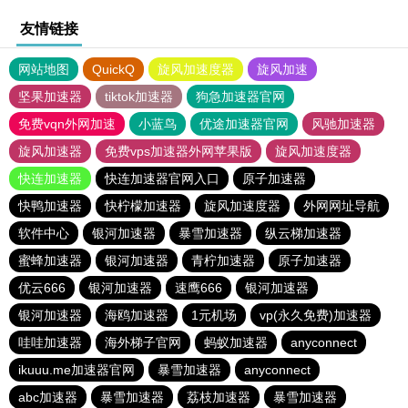
友情链接
网站地图
QuickQ
旋风加速度器
旋风加速
坚果加速器
tiktok加速器
狗急加速器官网
免费vqn外网加速
小蓝鸟
优途加速器官网
风驰加速器
旋风加速器
免费vps加速器外网苹果版
旋风加速度器
快连加速器
快连加速器官网入口
原子加速器
快鸭加速器
快柠檬加速器
旋风加速度器
外网网址导航
软件中心
银河加速器
暴雪加速器
纵云梯加速器
蜜蜂加速器
银河加速器
青柠加速器
原子加速器
优云666
银河加速器
速鹰666
银河加速器
银河加速器
海鸥加速器
1元机场
vp(永久免费)加速器
哇哇加速器
海外梯子官网
蚂蚁加速器
anyconnect
ikuuu.me加速器官网
暴雪加速器
anyconnect
abc加速器
暴雪加速器
荔枝加速器
暴雪加速器