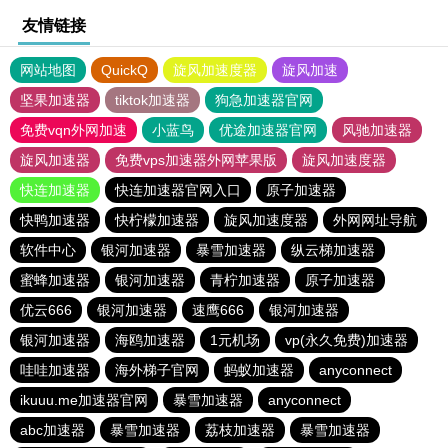
友情链接
网站地图
QuickQ
旋风加速度器
旋风加速
坚果加速器
tiktok加速器
狗急加速器官网
免费vqn外网加速
小蓝鸟
优途加速器官网
风驰加速器
旋风加速器
免费vps加速器外网苹果版
旋风加速度器
快连加速器
快连加速器官网入口
原子加速器
快鸭加速器
快柠檬加速器
旋风加速度器
外网网址导航
软件中心
银河加速器
暴雪加速器
纵云梯加速器
蜜蜂加速器
银河加速器
青柠加速器
原子加速器
优云666
银河加速器
速鹰666
银河加速器
银河加速器
海鸥加速器
1元机场
vp(永久免费)加速器
哇哇加速器
海外梯子官网
蚂蚁加速器
anyconnect
ikuuu.me加速器官网
暴雪加速器
anyconnect
abc加速器
暴雪加速器
荔枝加速器
暴雪加速器