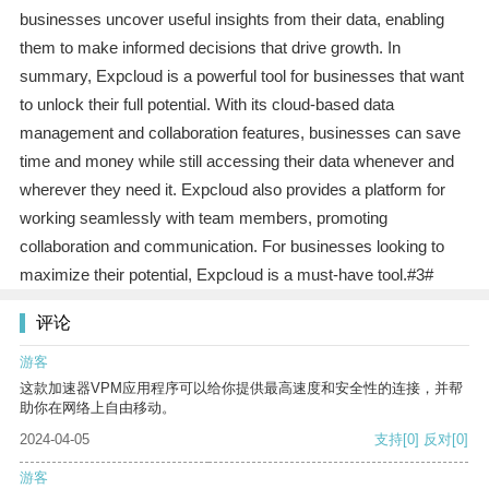
businesses uncover useful insights from their data, enabling
them to make informed decisions that drive growth. In
summary, Expcloud is a powerful tool for businesses that want
to unlock their full potential. With its cloud-based data
management and collaboration features, businesses can save
time and money while still accessing their data whenever and
wherever they need it. Expcloud also provides a platform for
working seamlessly with team members, promoting
collaboration and communication. For businesses looking to
maximize their potential, Expcloud is a must-have tool.#3#
评论
游客
这款加速器VPM应用程序可以给你提供最高速度和安全性的连接，并帮
助你在网络上自由移动。
2024-04-05
支持
[0]
反对
[0]
游客