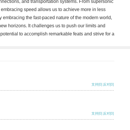
connections, and transportation systems. From supersonic
es, embracing speed allows us to achieve more in less
By embracing the fast-paced nature of the modern world,
ew horizons. It challenges us to push our limits and
potential to accomplish remarkable feats and strive for a
支持
[0]
反对
[0]
支持
[0]
反对
[0]