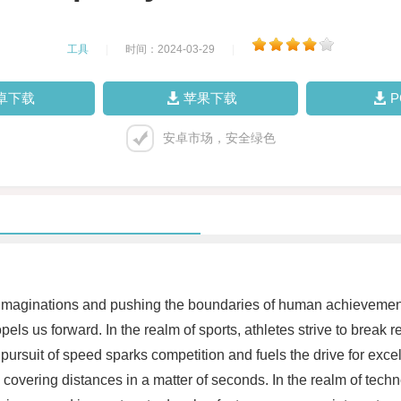
工具
|
时间：2024-03-29
|
卓下载
苹果下载
安卓市场，安全绿色
 imaginations and pushing the boundaries of human achievements.
opels us forward. In the realm of sports, athletes strive to break 
pursuit of speed sparks competition and fuels the drive for excell
sly covering distances in a matter of seconds. In the realm of t