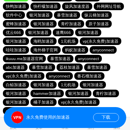
快鸭加速器
快柠檬加速器
旋风加速度器
外网网址导航
软件中心
银河加速器
暴雪加速器
纵云梯加速器
蜜蜂加速器
银河加速器
青柠加速器
原子加速器
优云666
银河加速器
速鹰666
银河加速器
银河加速器
海鸥加速器
1元机场
vp(永久免费)加速器
哇哇加速器
海外梯子官网
蚂蚁加速器
anyconnect
ikuuu.me加速器官网
暴雪加速器
anyconnect
abc加速器
暴雪加速器
荔枝加速器
暴雪加速器
vp(永久免费)加速器
anyconnect
番石榴加速器
白鲸加速器
银河加速器
1元机场
银河加速器
银河加速器
hammer加速器
银河加速器
青柠加速器
银河加速器
橘子加速器
vp(永久免费)加速器
anyconnect
永久免费使用的加速器
下载
1.558391s
首页
安卓
苹果
排行
推荐